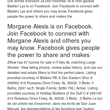
une armée d'environ 24,000 hommes; et le chef gaulois
Bastien Lye is on Facebook. Join Facebook to connect with
Bastien Lye and others you may know. Facebook gives
people the power to share and makes the
Morgane Alexis is on Facebook.
Join Facebook to connect with
Morgane Alexis and others you
may know. Facebook gives people
the power to share and makes
Zillow has 97 homes for sale in Foley AL matching Large
Shower. View listing photos, review sales history, and use our
detailed real estate filters to find the perfect place. Listing
provided courtesy of Bellator RE & Dev-Eastern Shor #
299902 918 Ruisseau Drive Foley, AL 36535. 3 Beds; 3
Baths; 2261 sq.ft. Single-Family; $286,706 | Active. Listing
provided courtesy of Holiday Builders of the Gulf C # 299139
910 Ruisseau Drive Foley, AL 36535. 3 Beds ; 2 Baths Le but
de cet article est d’examiner, dans les écrits de Don Juan
Manuel, les représentations et les fonctions que l’auteur