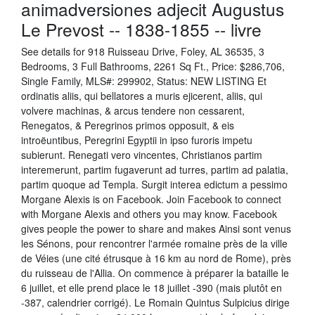
animadversiones adjecit Augustus
Le Prevost -- 1838-1855 -- livre
See details for 918 Ruisseau Drive, Foley, AL 36535, 3
Bedrooms, 3 Full Bathrooms, 2261 Sq Ft., Price: $286,706,
Single Family, MLS#: 299902, Status: NEW LISTING Et
ordinatis aliis, qui bellatores a muris ejicerent, aliis, qui
volvere machinas, & arcus tendere non cessarent,
Renegatos, & Peregrinos primos opposuit, & eis
introëuntibus, Peregrini Egyptii in ipso furoris impetu
subierunt. Renegati vero vincentes, Christianos partim
interemerunt, partim fugaverunt ad turres, partim ad palatia,
partim quoque ad Templa. Surgit interea edictum a pessimo
Morgane Alexis is on Facebook. Join Facebook to connect
with Morgane Alexis and others you may know. Facebook
gives people the power to share and makes Ainsi sont venus
les Sénons, pour rencontrer l'armée romaine près de la ville
de Véies (une cité étrusque à 16 km au nord de Rome), près
du ruisseau de l'Allia. On commence à préparer la bataille le
6 juillet, et elle prend place le 18 juillet -390 (mais plutôt en
-387, calendrier corrigé). Le Romain Quintus Sulpicius dirige