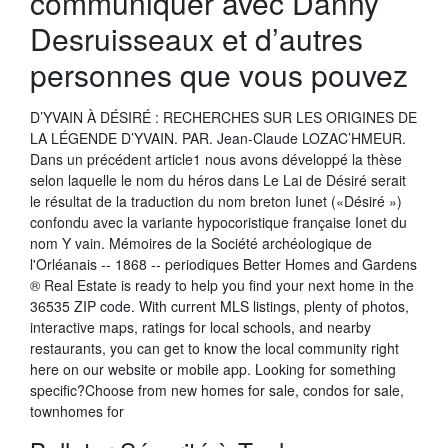
communiquer avec Danny
Desruisseaux et d’autres
personnes que vous pouvez
D’YVAIN À DÉSIRÉ : RECHERCHES SUR LES ORIGINES DE
LA LÉGENDE D’YVAIN. PAR. Jean-Claude LOZAC’HMEUR.
Dans un précédent article1 nous avons développé la thèse
selon laquelle le nom du héros dans Le Lai de Désiré serait
le résultat de la traduction du nom breton Iunet («Désiré »)
confondu avec la variante hypocoristique française Ionet du
nom Y vain. Mémoires de la Société archéologique de
l'Orléanais -- 1868 -- periodiques Better Homes and Gardens
® Real Estate is ready to help you find your next home in the
36535 ZIP code. With current MLS listings, plenty of photos,
interactive maps, ratings for local schools, and nearby
restaurants, you can get to know the local community right
here on our website or mobile app. Looking for something
specific?Choose from new homes for sale, condos for sale,
townhomes for